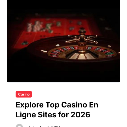
Casino
Explore Top Casino En
Ligne Sites for 2026