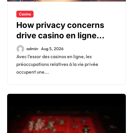
Casino
How privacy concerns
drive casino en ligne
sans verification demand
admin
Aug 5, 2026
Avec l’essor des casinos en ligne, les
préoccupations relatives à la vie privée
occupent une...