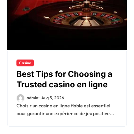
Casino
Best Tips for Choosing a
Trusted casino en ligne
admin
Aug 5, 2026
Choisir un casino en ligne fiable est essentiel
pour garantir une expérience de jeu positive...