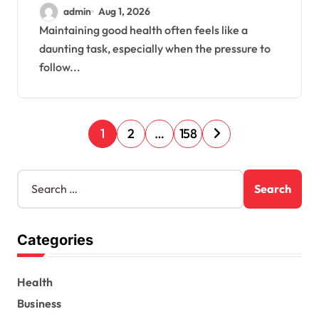
admin
Aug 1, 2026
Maintaining good health often feels like a
daunting task, especially when the pressure to
follow...
P
1
2
…
158
o
s
S
e
t
a
s
r
Categories
c
p
h
a
f
Health
o
g
r
Business
i
: