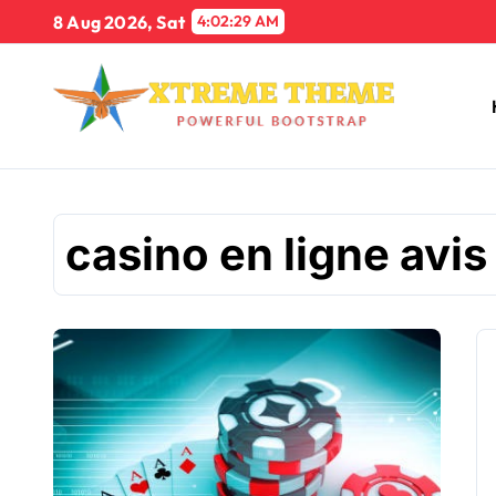
Skip
8 Aug 2026, Sat
4:02:29 AM
to
content
casino en ligne avis