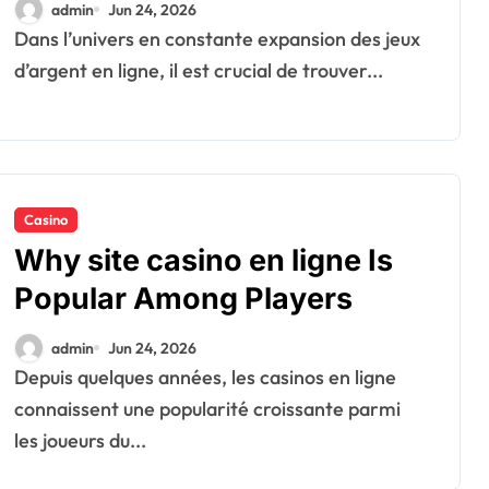
admin
Jun 24, 2026
Dans l’univers en constante expansion des jeux
d’argent en ligne, il est crucial de trouver...
Casino
Why site casino en ligne Is
Popular Among Players
admin
Jun 24, 2026
Depuis quelques années, les casinos en ligne
connaissent une popularité croissante parmi
les joueurs du...