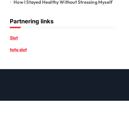
How I Stayed Healthy Without Stressing Myself
Partnering links
Slot
toto slot