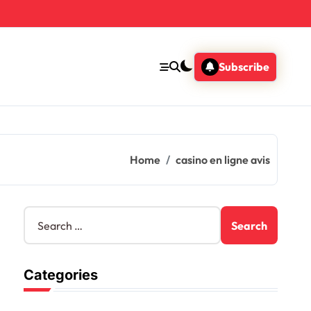
Subscribe
Home
casino en ligne avis
S
e
a
r
Categories
c
h
f