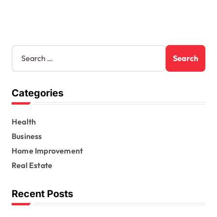
S
e
a
r
Categories
c
h
f
Health
o
r
Business
:
Home Improvement
Real Estate
Recent Posts